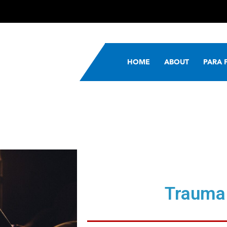
HOME
ABOUT
PARA 
Trauma 