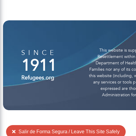
This website is s
SINCE
Resettlement within 
1911
Department of Health
Families nor any of its 
this website (including, w
Refugees.org
any services or tools
expressed are thos
Administration fo
Salir de Forma Segura / Leave This Site Safely