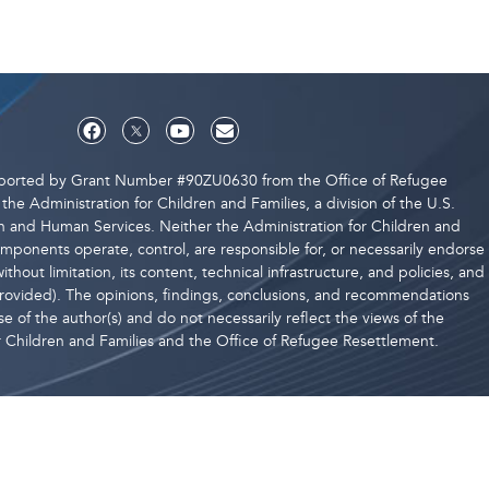
upported by Grant Number #90ZU0630 from the Office of Refugee
the Administration for Children and Families, a division of the U.S.
 and Human Services. Neither the Administration for Children and
components operate, control, are responsible for, or necessarily endorse
ithout limitation, its content, technical infrastructure, and policies, and
 provided). The opinions, findings, conclusions, and recommendations
e of the author(s) and do not necessarily reflect the views of the
r Children and Families and the Office of Refugee Resettlement.